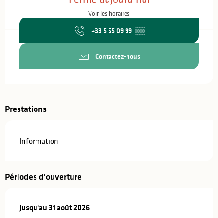
Voir les horaires
+33 5 55 09 99
▒▒
Contactez-nous
Prestations
Information
Périodes d'ouverture
Du
Jusqu'au
1 juillet 2026
31 août 2026
au
31 août 2026