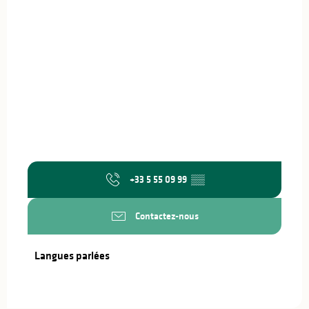
+33 5 55 09 99
▒▒
Contactez-nous
Langues parlées
Langues parlées