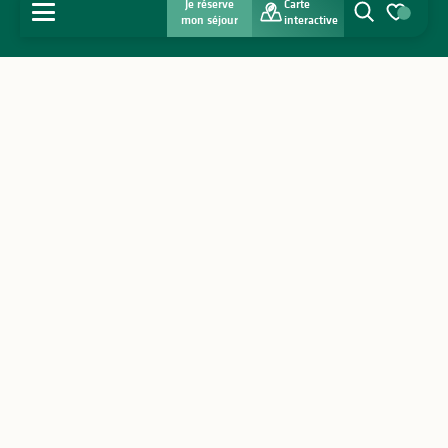
Je réserve
Carte
MENU
mon séjour
interactive
Recherche
Voir les favo
Accueil
Découvrir
S'inspirer
Séjourner
Agenda