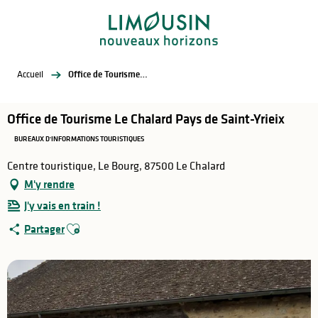
Aller
au
contenu
principal
Accueil
Office de Tourisme Le Chalard Pays de Saint-Yrieix
Office de Tourisme Le Chalard Pays de Saint-Yrieix
BUREAUX D'INFORMATIONS TOURISTIQUES
Centre touristique, Le Bourg, 87500 Le Chalard
M'y rendre
J'y vais en train !
Ajouter aux favoris
Partager