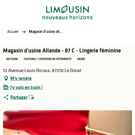
Aller
au
contenu
principal
Accueil
Magasin d'usine Allande - 87 C - Lingerie féminine
Magasin d'usine Allande - 87 C - Lingerie féminine
ARTISAN
COUTURE / CRÉATION DE VÊTEMENTS
MODE
12 Avenue Louis Ricoux, 87210 Le Dorat
M'y rendre
J'y vais en train !
Ajouter aux favoris
Partager