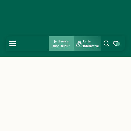
Je réserve
Carte
MENU
mon séjour
interactive
Recherche
Voir les favo
Accueil
Découvrir
S'inspirer