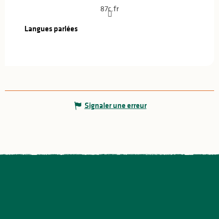
87c.fr
Langues parlées
Langues parlées
Signaler une erreur