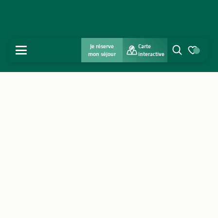
Je réserve
Carte
MENU
mon séjour
interactive
Recherche
Voir les favo
Accueil
Découvrir
S'inspirer