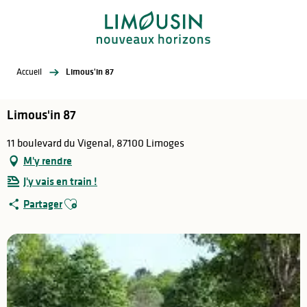
Aller
au
contenu
principal
Accueil
Limous'in 87
Limous'in 87
11 boulevard du Vigenal, 87100 Limoges
M'y rendre
J'y vais en train !
Ajouter aux favoris
Partager