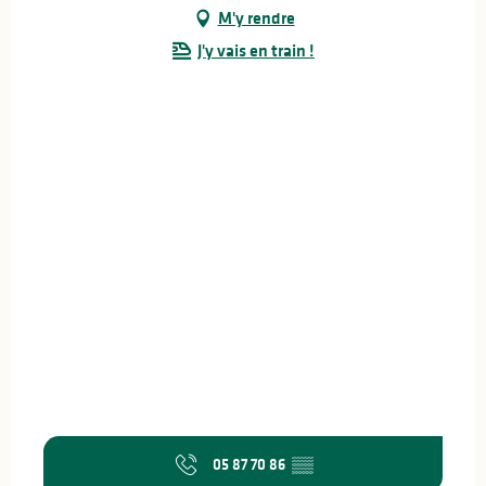
M'y rendre
J'y vais en train !
05 87 70 86
▒▒