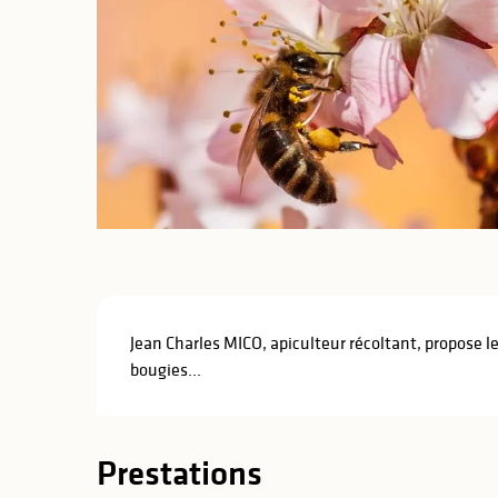
lités
ines
Description
Jean Charles MICO, apiculteur récoltant, propose les
bougies...
Prestations