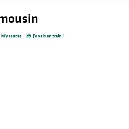
imousin
M'y rendre
J'y vais en train !