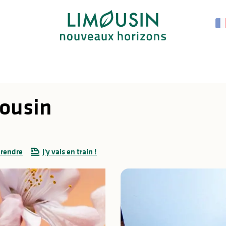
mousin
 rendre
J'y vais en train !