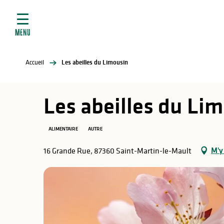
ives
Aller
au
contenu
MENU
principal
tés
Accueil
Les abeilles du Limousin
elles
ère
Les abeilles du Li
ALIMENTAIRE
AUTRE
M'y
16 Grande Rue, 87360 Saint-Martin-le-Mault
atiques
é