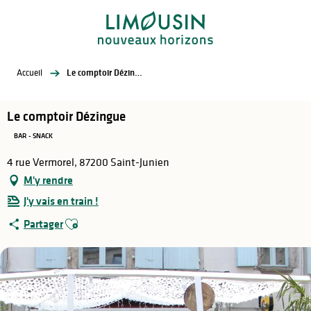
Aller
au
contenu
principal
Accueil
Le comptoir Dézingue
Le comptoir Dézingue
BAR - SNACK
4 rue Vermorel, 87200 Saint-Junien
M'y rendre
J'y vais en train !
Ajouter aux favoris
Partager