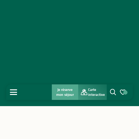
Je réserve
Carte
MENU
mon séjour
interactive
Recherche
Voir les favo
Accueil