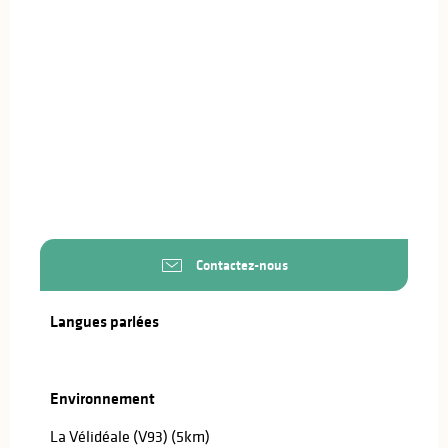
Contactez-nous
Langues parlées
Langues parlées
Environnement
Environnement
La Vélidéale (V93)
(5km)