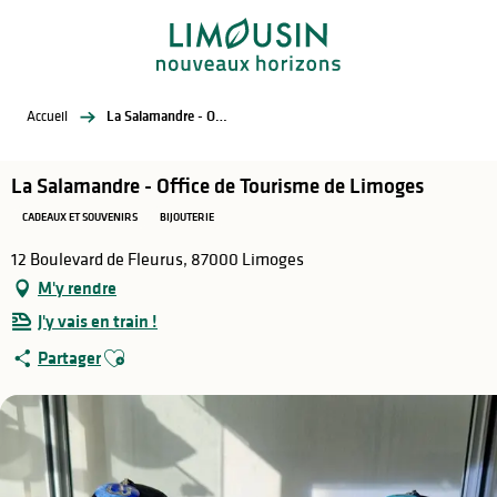
Aller
au
contenu
principal
Accueil
La Salamandre - Office de Tourisme de Limoges
La Salamandre - Office de Tourisme de Limoges
CADEAUX ET SOUVENIRS
BIJOUTERIE
12 Boulevard de Fleurus, 87000 Limoges
M'y rendre
J'y vais en train !
Ajouter aux favoris
Partager