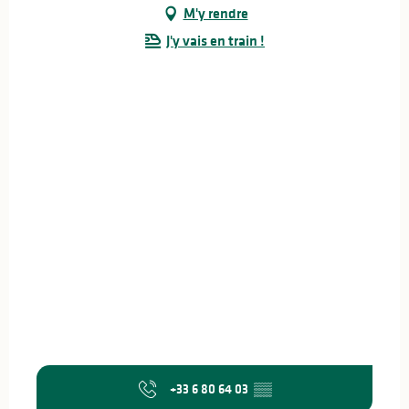
M'y rendre
J'y vais en train !
+33 6 80 64 03
▒▒