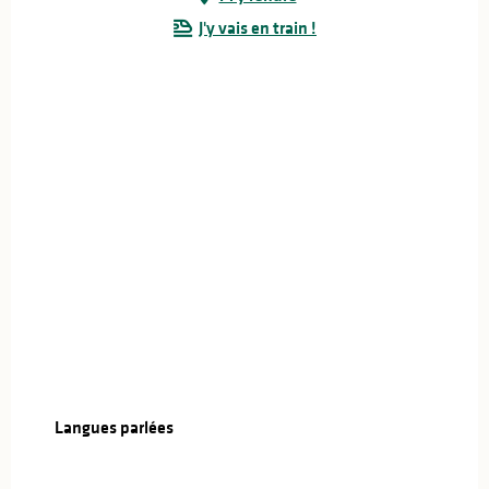
J'y vais en train !
Langues parlées
Langues parlées