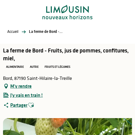
Aller
au
contenu
principal
Accueil
La ferme de Bord - Fruits, jus de pommes, confitures, miel,
La ferme de Bord - Fruits, jus de pommes, confitures,
miel,
ALIMENTAIRE
AUTRE
FRUITS ET LÉGUMES
Bord, 87190 Saint-Hilaire-la-Treille
M'y rendre
J'y vais en train !
Ajouter aux favoris
Partager