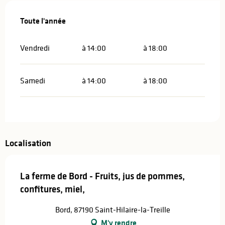
Toute l'année
Toute l'année
Vendredi
à 14:00
à 18:00
Samedi
à 14:00
à 18:00
Localisation
La ferme de Bord - Fruits, jus de pommes,
confitures, miel,
Bord, 87190 Saint-Hilaire-la-Treille
M'y rendre