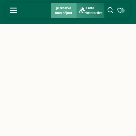
Je réserve
Carte
MENU
mon séjour
interactive
Recherche
Voir les favo
Accueil
Découvrir
S'inspirer
Séjourner