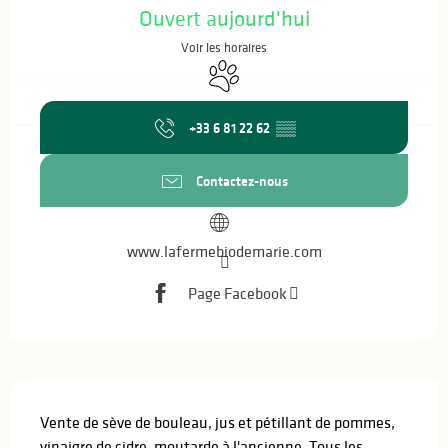
Ouvert aujourd'hui
Voir les horaires
Animaux acceptés
+33 6 81 22 62
▒▒
Contactez-nous
www.lafermebiodemarie.com
Page Facebook
Description
Vente de sève de bouleau, jus et pétillant de pommes, 
vinaigre de cidre, moutarde à l'ancienne. Tous les 