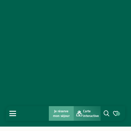
Je réserve
Carte
MENU
mon séjour
interactive
Recherche
Voir les favo