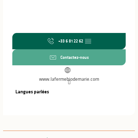
+33 6 81 22 62
▒▒
Contactez-nous
www.lafermebiodemarie.com
Langues parlées
Langues parlées