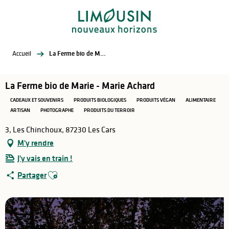
Aller
au
contenu
principal
Accueil
La Ferme bio de Marie - Marie Achard
La Ferme bio de Marie - Marie Achard
CADEAUX ET SOUVENIRS
PRODUITS BIOLOGIQUES
PRODUITS VÉGAN
ALIMENTAIRE
ARTISAN
PHOTOGRAPHE
PRODUITS DU TERROIR
3, Les Chinchoux, 87230 Les Cars
M'y rendre
J'y vais en train !
Ajouter aux favoris
Partager