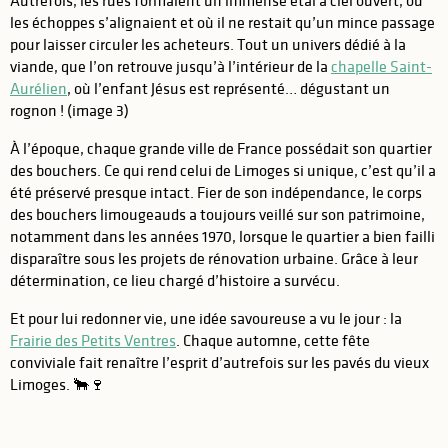
Autrefois, les rues formaient un immense étal à ciel ouvert, où
les échoppes s’alignaient et où il ne restait qu’un mince passage
pour laisser circuler les acheteurs. Tout un univers dédié à la
viande, que l’on retrouve jusqu’à l’intérieur de la
chapelle Saint-
Aurélien
, où l’enfant Jésus est représenté… dégustant un
rognon ! (image 3)
À l’époque, chaque grande ville de France possédait son quartier
des bouchers. Ce qui rend celui de Limoges si unique, c’est qu’il a
été préservé presque intact. Fier de son indépendance, le corps
des bouchers limougeauds a toujours veillé sur son patrimoine,
notamment dans les années 1970, lorsque le quartier a bien failli
disparaître sous les projets de rénovation urbaine. Grâce à leur
détermination, ce lieu chargé d’histoire a survécu.
Et pour lui redonner vie, une idée savoureuse a vu le jour : la
Frairie des Petits Ventres
. Chaque automne, cette fête
conviviale fait renaître l’esprit d’autrefois sur les pavés du vieux
Limoges. 🐂🍷