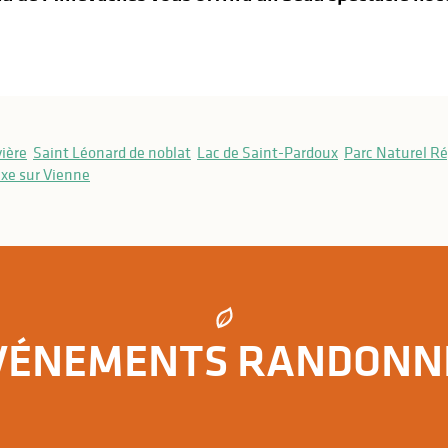
vière
Saint Léonard de noblat
Lac de Saint-Pardoux
Parc Naturel Ré
ixe sur Vienne
e et Briance – Variante d’Eymoutiers - Étape 2 - De Sussac à Sain
VÉNEMENTS RANDONN
Les événements randonnée en Limousin