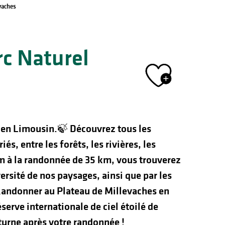
vaches
rc Naturel
Ajout
en Limousin.🍃
Découvrez tous les
s, entre les forêts, les rivières, les
 km à la randonnée de 35 km, vous trouverez
versité de nos paysages, ainsi que par les
andonner au Plateau de Millevaches en
serve internationale de ciel étoilé de
turne après votre randonnée !