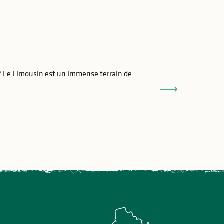
Les 8 plus bell
e ? Le Limousin est un immense terrain de
En vacances dans 
balade en pleine 
Lire la suite