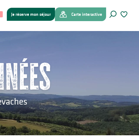
Je réserve mon séjour
Carte interactive
Recherche
Voir les f
nnées
levaches