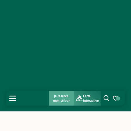
Je réserve
Carte
MENU
mon séjour
interactive
Recherche
Voir les favo