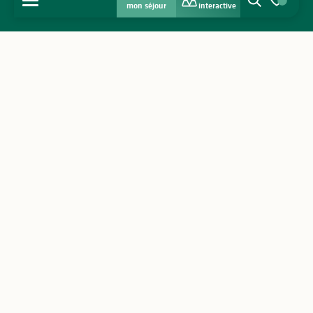
mon séjour
interactive
Recherche
Voir les favo
Accueil
Découvrir
S'inspirer
Séjourner
Agenda