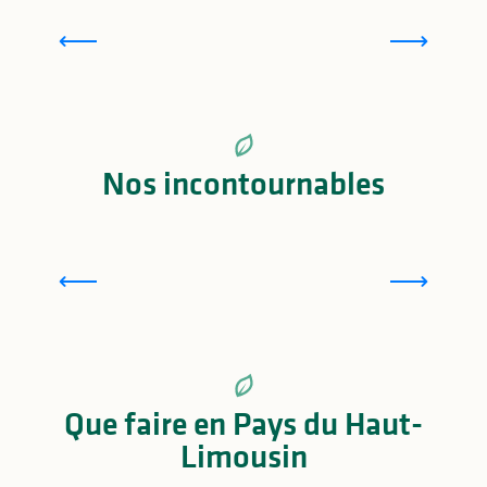
Pierres de caractère
D
Nos incontournables
Bellac
Que faire en Pays du Haut-
Limousin