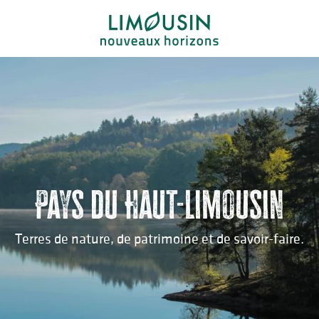
Aller
au
contenu
principal
Pays du Haut-Limousin
Terres de nature, de patrimoine et de savoir-faire.