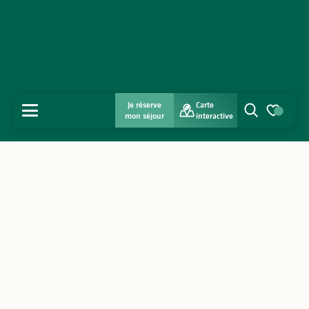
Je réserve
Carte
MENU
mon séjour
interactive
Recherche
Voir les favo
Accueil
Découvrir
S'inspirer