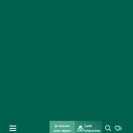
Je réserve
Carte
MENU
mon séjour
interactive