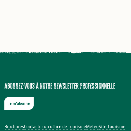
 Haute-Vienne, le camping
Référencer mon offre d
réinvente les vacances
la base de données régio
nature
SIRTAQUI
Abonnez-vous à notre newsletter professionnelle
Je m'abonne
Brochures
Contacter un office de Tourisme
Météo
Site Tourisme