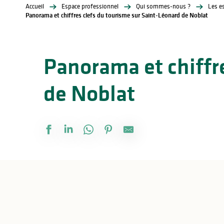
Accueil
Espace professionnel
Qui sommes-nous ?
Les e
Panorama et chiffres clefs du tourisme sur Saint-Léonard de Noblat
Panorama et chiffr
de Noblat
lités
ines
Bilan estival 2023 sur le territo