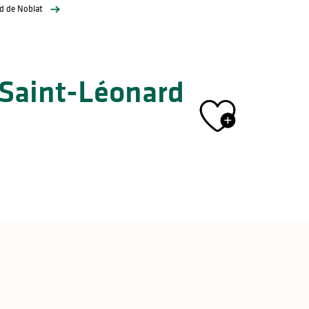
d de Noblat
 Saint-Léonard
Ajout
du tourisme – données de l’observatoire