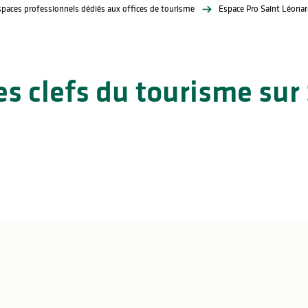
spaces professionnels dédiés aux offices de tourisme
Espace Pro Saint Léonar
es clefs du tourisme sur
ire de Noblat
Les chiffres clés 