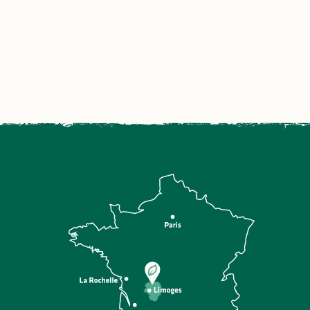
ans
nale
Le Rendez-vous national de
la location saisonnière