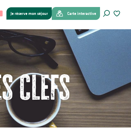
Je réserve mon séjour
Carte interactive
Recherche
Voir les f
s clefs