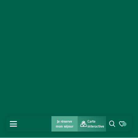
Je réserve
Carte
MENU
mon séjour
interactive
Recherche
Voir les favo