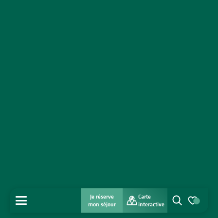
Je réserve
Carte
MENU
mon séjour
interactive
Recherche
Voir les favo