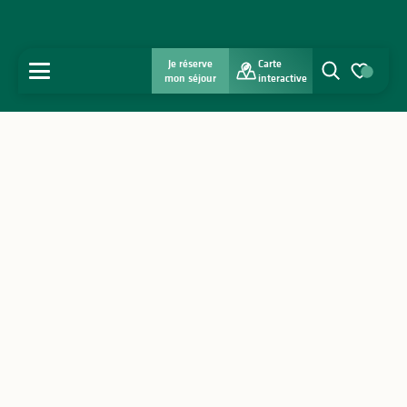
Je réserve
Carte
MENU
mon séjour
interactive
Recherche
Voir les favo
Accueil
Découvrir
S'inspirer
Séjourner