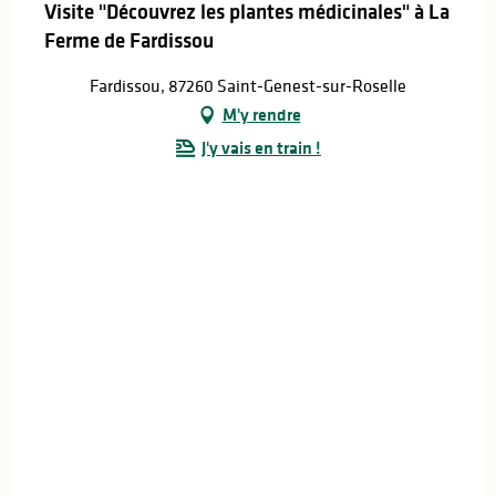
Visite "Découvrez les plantes médicinales" à La
Ferme de Fardissou
Fardissou, 87260 Saint-Genest-sur-Roselle
M'y rendre
J'y vais en train !