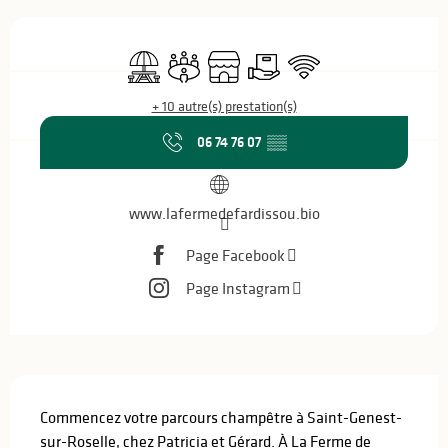
Ouverture et coordonnées
Aire de pique nique
Salle de réunion
Boutique
Livraison
WiFi
+ 10 autre(s) prestation(s)
06 74 76 07
▒▒
www.lafermedefardissou.bio
Page Facebook
Page Instagram
Description
Commencez votre parcours champêtre à Saint-Genest-
sur-Roselle, chez Patricia et Gérard. À La Ferme de 