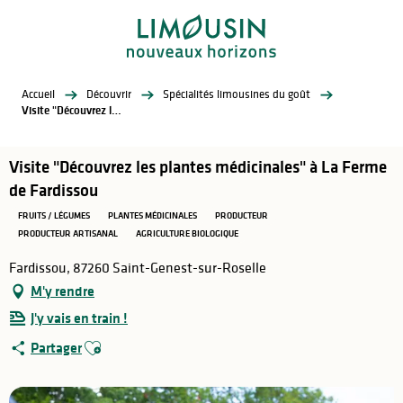
Aller
au
contenu
principal
Accueil
Découvrir
Spécialités limousines du goût
Visite "Découvrez les plantes médicinales" à La Ferme de Fardissou
Visite "Découvrez les plantes médicinales" à La Ferme
de Fardissou
FRUITS / LÉGUMES
PLANTES MÉDICINALES
PRODUCTEUR
PRODUCTEUR ARTISANAL
AGRICULTURE BIOLOGIQUE
Fardissou, 87260 Saint-Genest-sur-Roselle
M'y rendre
J'y vais en train !
Ajouter aux favoris
Partager