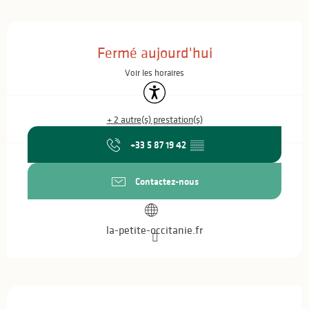
Ouverture et coordonnées
Fermé aujourd'hui
Voir les horaires
Accessibilité
+ 2 autre(s) prestation(s)
+33 5 87 19 42
▒▒
Contactez-nous
la-petite-occitanie.fr
Description