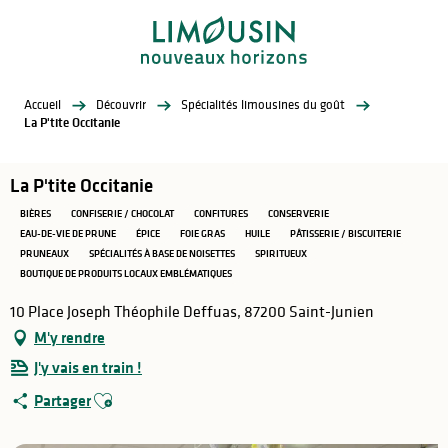
Aller
au
contenu
principal
Accueil
Découvrir
Spécialités limousines du goût
La P'tite Occitanie
La P'tite Occitanie
BIÈRES
CONFISERIE / CHOCOLAT
CONFITURES
CONSERVERIE
EAU-DE-VIE DE PRUNE
ÉPICE
FOIE GRAS
HUILE
PÂTISSERIE / BISCUITERIE
PRUNEAUX
SPÉCIALITÉS À BASE DE NOISETTES
SPIRITUEUX
BOUTIQUE DE PRODUITS LOCAUX EMBLÉMATIQUES
10 Place Joseph Théophile Deffuas, 87200 Saint-Junien
M'y rendre
J'y vais en train !
Ajouter aux favoris
Partager