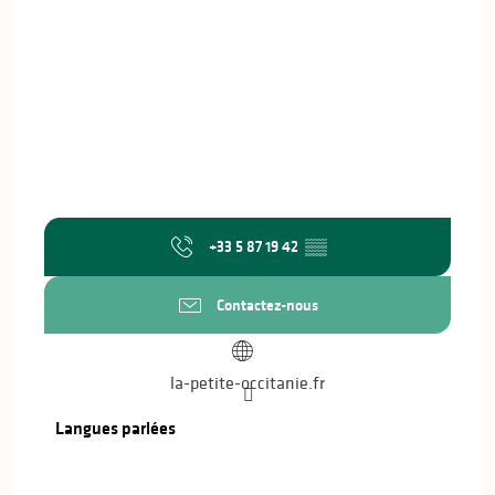
+33 5 87 19 42
▒▒
Contactez-nous
la-petite-occitanie.fr
Langues parlées
Langues parlées