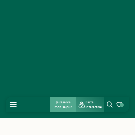
Je réserve
Carte
MENU
mon séjour
interactive
Recherche
Voir les favo