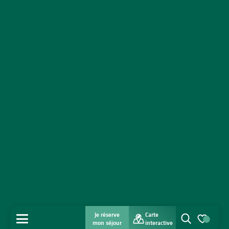
Je réserve
Carte
MENU
mon séjour
interactive