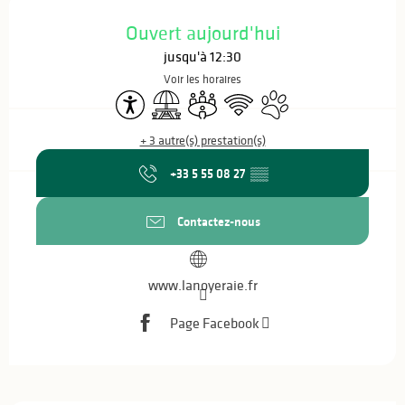
Ouverture et coordonnées
Ouvert aujourd'hui
jusqu'à 12:30
Voir les horaires
Accessibilité
Aire de pique nique
Salle de réunion
WiFi
Animaux acceptés
+ 3 autre(s) prestation(s)
+33 5 55 08 27
▒▒
Contactez-nous
www.lanoyeraie.fr
Page Facebook