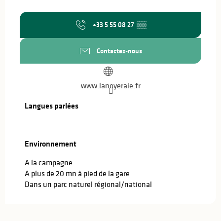
+33 5 55 08 27
▒▒
Contactez-nous
www.lanoyeraie.fr
Langues parlées
Langues parlées
Environnement
Environnement
A la campagne
A plus de 20 mn à pied de la gare
Dans un parc naturel régional/national