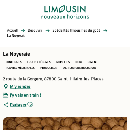
Aller
au
contenu
principal
Accueil
Découvrir
Spécialités limousines du goût
La Noyeraie
La Noyeraie
CONFITURES
FRUITS / LÉGUMES
NOISETTES
NOIX
PIMENT
PLANTES MÉDICINALES
PRODUCTEUR
AGRICULTURE BIOLOGIQUE
2 route de la Gorgere, 87800 Saint-Hilaire-les-Places
M'y rendre
J'y vais en train !
Ajouter aux favoris
Partager