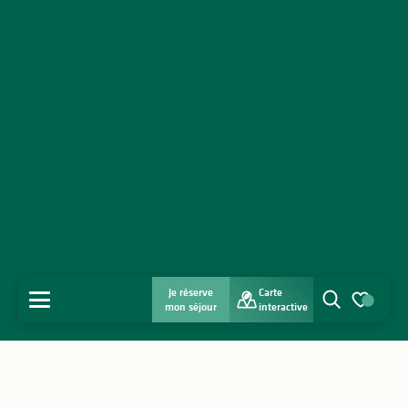
Je réserve
Carte
MENU
mon séjour
interactive
Recherche
Voir les favo