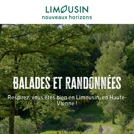
Aller
au
contenu
principal
Balades et randonnées
Respirez, vous êtes bien en Limousin, en Haute-
Vienne !