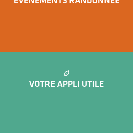
ÉVÉNEMENTS RANDONNÉE
Les événements randonnée en Limousin
VOTRE APPLI UTILE
Suricate