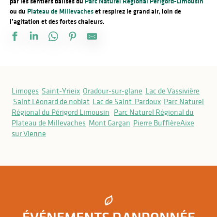
par les sentiers balisés du
Parc Naturel Régional Périgord-Limousin
ou du
Plateau de Millevaches
et respirez le grand air, loin de
l’agitation et des fortes chaleurs.
Sentier de Gascour
Sentier des Pêcheries Oubliées
Limoges
Saint-Yrieix
Oradour-sur-glane
Lac de Vassivière
Sentier les biches
Saint Léonard de noblat
Lac de Saint-Pardoux
Parc Naturel
Circuit Le tour du mont Gargan
Régional du Périgord Limousin
Parc Naturel Régional du
Sentier Bastide-Uzurat
Plateau de Millevaches
Mont Gargan
Pierre Buffière
Aixe
Variante de Losmonerie - Circuit puys et vallées en pays d'Aixe
sur Vienne
Circuit La randonnade
Circuit de la lande de Frochet
Sentier des templiers et des hospitaliers
Le héron et la tortue
Boucle du kaolin
Sentier du Puy