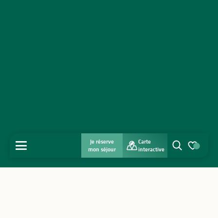
Je réserve
Carte
MENU
mon séjour
interactive
Recherche
Voir les favo
Accueil