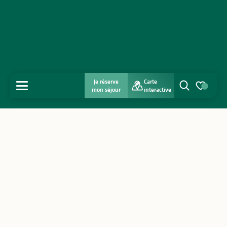
Je réserve
Carte
MENU
mon séjour
interactive
Recherche
Voir les favo
Accueil
Découvrir
S'inspirer