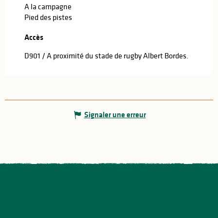
A la campagne
Pied des pistes
Accès
Accès
D901 / A proximité du stade de rugby Albert Bordes.
Signaler une erreur