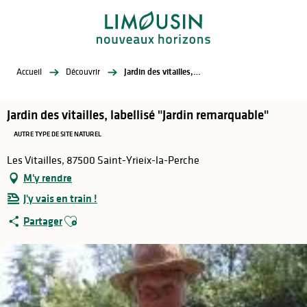
Aller
au
contenu
principal
Accueil
Découvrir
Jardin des vitailles, labellisé "Jardin remarquable"
Jardin des vitailles, labellisé "Jardin remarquable"
AUTRE TYPE DE SITE NATUREL
Les Vitailles, 87500 Saint-Yrieix-la-Perche
M'y rendre
J'y vais en train !
Ajouter aux favoris
Partager