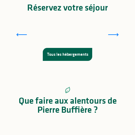
Réservez votre séjour
Les hôtels à Magnac-Bourg, à Pierre-Buffière et
aux alentours
Tous les hébergements
Que faire aux alentours de
Pierre Buffière ?
Les activités culturelles en Limousin à Magnac-
Bourg et aux alentours