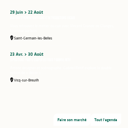
29
Juin
22
Août
Boutique éphémère d'artisans et de producteurs locaux
Vous retrouvez le métier du cuir avec Vincent Grande de Glanges,
tourneur sur bois...
Saint-Germain-les-Belles
23
Avr.
30
Août
Expositions : Faut-il couper les tiges ? Gabriel Rétif
Artiste designer et scénographe, Gabriel Rétif explore la double
notion de « décor » :...
Vicq-sur-Breuilh
Faire son marché
Tout l'agenda