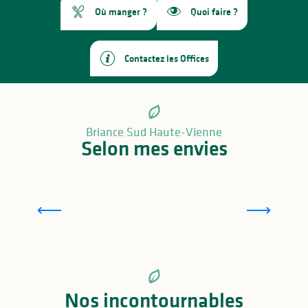
Où manger ?
Quoi faire ?
Contactez les Offices
Briance Sud Haute-Vienne
Selon mes envies
Pierres de caractère
D
Nos incontournables