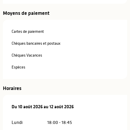
Moyens de paiement
Cartes de paiement
Chèques bancaires et postaux
Chèques Vacances
Espèces
Horaires
Du
Du
10 août 2026
10 août 2026
au
au
12 août 2026
12 août 2026
Lundi
18:00 - 18:45