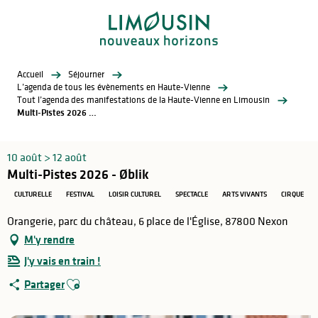
Aller
au
contenu
principal
Accueil
Séjourner
L’agenda de tous les évènements en Haute-Vienne
Tout l’agenda des manifestations de la Haute-Vienne en Limousin
Multi-Pistes 2026 - Øblik
10 août > 12 août
Multi-Pistes 2026 - Øblik
CULTURELLE
FESTIVAL
LOISIR CULTUREL
SPECTACLE
ARTS VIVANTS
CIRQUE
Orangerie, parc du château, 6 place de l'Église, 87800 Nexon
M'y rendre
J'y vais en train !
Ajouter aux favoris
Partager