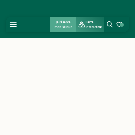
Je réserve
Carte
MENU
mon séjour
interactive
Recherche
Voir les favo
Accueil
Découvrir
S'inspirer
Séjourner