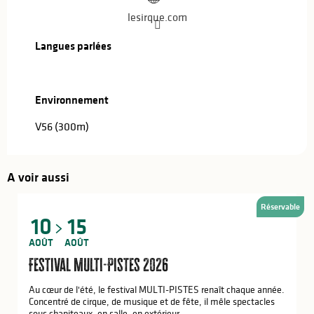
lesirque.com
Langues parlées
Langues parlées
Environnement
Environnement
V56
(300m)
A voir aussi
Réservable
10
15
AOÛT
AOÛT
Festival Multi-Pistes 2026
Au cœur de l'été, le festival MULTI-PISTES renaît chaque année.
Concentré de cirque, de musique et de fête, il mêle spectacles
sous chapiteaux, en salle, en extérieur,...