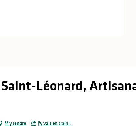
Saint-Léonard, Artisana
M'y rendre
J'y vais en train !