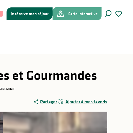
Je réserve mon séjour
Carte interactive
Recherche
Voir les f
les et Gourmandes
STRONOMIE
Ajouter aux favoris
Partager
Ajouter à mes favoris