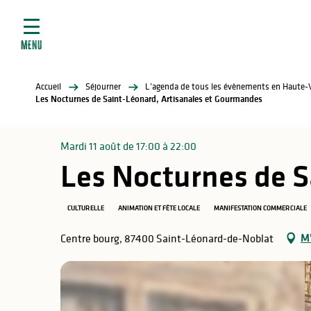
ives
Aller
au
contenu
MENU
principal
tés
Accueil
Séjourner
L’agenda de tous les évènements en Haute-
elles
ère
Les Nocturnes de Saint-Léonard, Artisanales et Gourmandes
Mardi 11 août de 17:00 à 22:00
Les Nocturnes de S
CULTURELLE
ANIMATION ET FÊTE LOCALE
MANIFESTATION COMMERCIALE
M'
Centre bourg, 87400 Saint-Léonard-de-Noblat
atiques
é