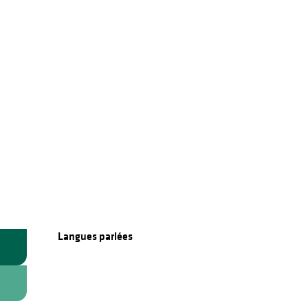
Langues parlées
Langues parlées