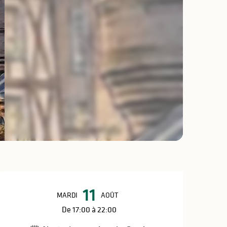
Ouverture et coo
11
MARDI
AOÛT
De 17:00 à 22:00