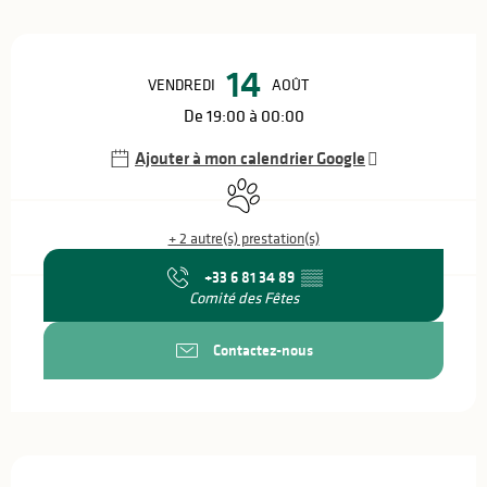
Ouverture et coordonnées
14
VENDREDI
AOÛT
De 19:00 à 00:00
Ajouter à mon calendrier Google
Animaux acceptés
+ 2 autre(s) prestation(s)
+33 6 81 34 89
▒▒
Comité des Fêtes
Contactez-nous
Description