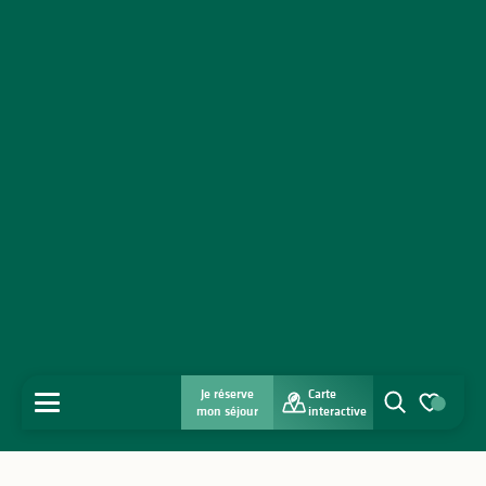
Je réserve
Carte
MENU
mon séjour
interactive
Recherche
Voir les favo