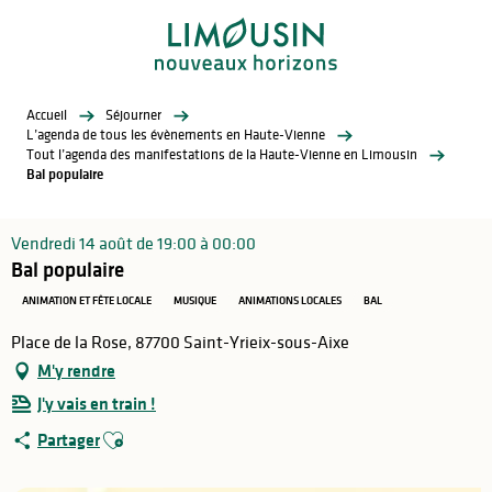
Aller
au
contenu
principal
Accueil
Séjourner
L’agenda de tous les évènements en Haute-Vienne
Tout l’agenda des manifestations de la Haute-Vienne en Limousin
Bal populaire
Vendredi 14 août de 19:00 à 00:00
Bal populaire
ANIMATION ET FÊTE LOCALE
MUSIQUE
ANIMATIONS LOCALES
BAL
Place de la Rose, 87700 Saint-Yrieix-sous-Aixe
M'y rendre
J'y vais en train !
Ajouter aux favoris
Partager