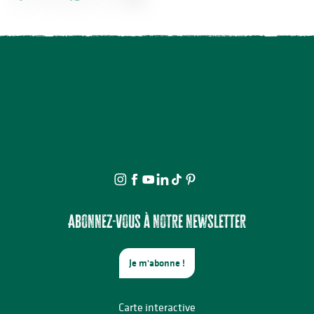
Corps au fusain au Moulin du Got
Conférences sur les réfugiés alsaciens en Limousin
LE MENU FROID des JA des BAL
Marché festif
Atelier du samedi - Jolis insectes à la craie grasse
Spectacle - La famille vient en mangeant
Journée en Or
Démonstration d'artiste pastelliste
Balade contée - Sur les traces de Saint-Etienne de Muret
Exposition « Autour de Marcelle Delpastre » par les élèves de 5
Visite guidée dans les pas de Rosalie
Marché de producteurs locaux
Abonnez-vous à notre newsletter
Je m'abonne !
Carte interactive