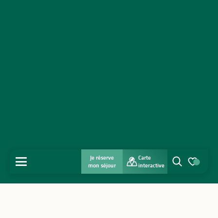
Je réserve
Carte
MENU
mon séjour
interactive
Recherche
Voir les favo