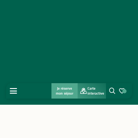
Je réserve
Carte
MENU
mon séjour
interactive
Recherche
Voir les favo
Accueil