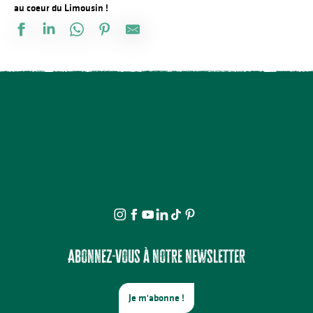
au coeur du Limousin !
Négrignas
Le Lac - gîte n°8
Serre
Eco-camping Junora
Camping municipal La Sève
Meublé Clévacances Beaumont
Le Bourg - gîte n°4
Artin
La Forge
Bosrigaud
Le Bourg - gîte n°3
Hôtel-Restaurant Le Relais du Haut Limousin
Abonnez-vous à notre newsletter
Je m'abonne !