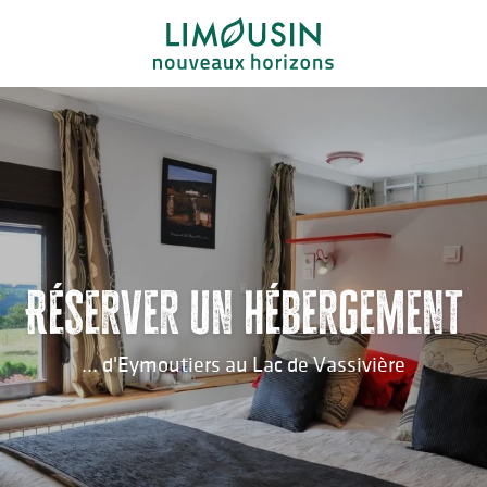
Aller
au
contenu
principal
Réserver un hébergement
... d'Eymoutiers au Lac de Vassivière