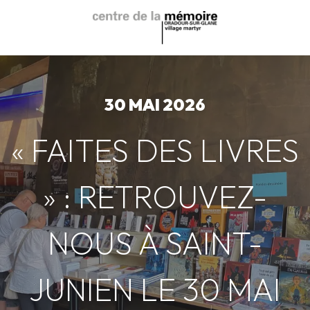
Aller
au
contenu
principal
30 MAI 2026
« FAITES DES LIVRES
» : RETROUVEZ-
NOUS À SAINT-
JUNIEN LE 30 MAI